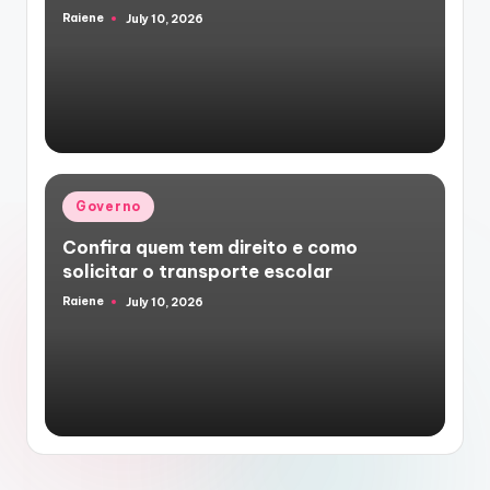
Raiene
July 10, 2026
Posted
by
Posted
Governo
in
Confira quem tem direito e como
solicitar o transporte escolar
Raiene
July 10, 2026
Posted
by