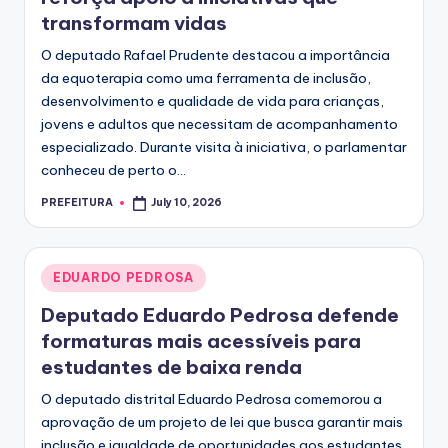
transformam vidas
O deputado Rafael Prudente destacou a importância
da equoterapia como uma ferramenta de inclusão,
desenvolvimento e qualidade de vida para crianças,
jovens e adultos que necessitam de acompanhamento
especializado. Durante visita à iniciativa, o parlamentar
conheceu de perto o...
PREFEITURA
July 10, 2026
Posted
by
Posted
EDUARDO PEDROSA
in
Deputado Eduardo Pedrosa defende
formaturas mais acessíveis para
estudantes de baixa renda
O deputado distrital Eduardo Pedrosa comemorou a
aprovação de um projeto de lei que busca garantir mais
inclusão e igualdade de oportunidades aos estudantes