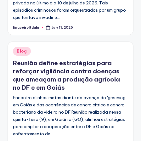
privado no último dia 10 de julho de 2026. Tais
episódios criminosos foram orquestrados por um grupo
que tentava invadir e...
finaceiroltdabr
July 11, 2026
Posted
by
Posted
Blog
in
Reunião define estratégias para
reforçar vigilância contra doenças
que ameaçam a produção agrícola
no DF e em Goiás
Encontro alinhou metas diante do avanço do 'greening'
em Goiás e das ocorrências de cancro cítrico e cancro
bacteriano da videira no DF Reunião realizada nessa
quinta-feira (9), em Goiânia (GO), alinhou estratégias
para ampliar a cooperação entre o DF e Goiás no
enfrentamento de...