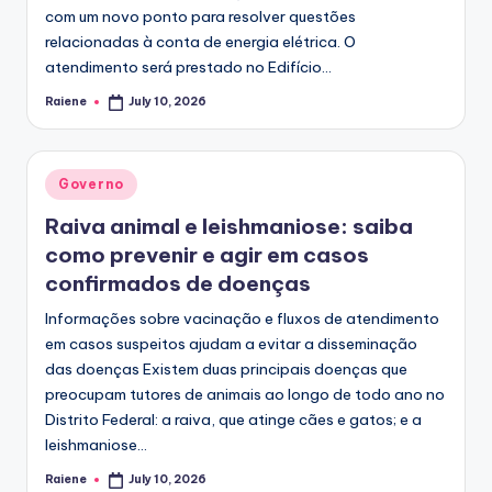
com um novo ponto para resolver questões
relacionadas à conta de energia elétrica. O
atendimento será prestado no Edifício...
Raiene
July 10, 2026
Posted
by
Posted
Governo
in
Raiva animal e leishmaniose: saiba
como prevenir e agir em casos
confirmados de doenças
Informações sobre vacinação e fluxos de atendimento
em casos suspeitos ajudam a evitar a disseminação
das doenças Existem duas principais doenças que
preocupam tutores de animais ao longo de todo ano no
Distrito Federal: a raiva, que atinge cães e gatos; e a
leishmaniose...
Raiene
July 10, 2026
Posted