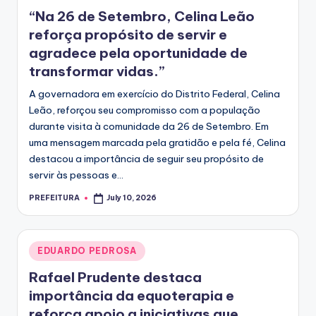
in
“Na 26 de Setembro, Celina Leão
reforça propósito de servir e
agradece pela oportunidade de
transformar vidas.”
A governadora em exercício do Distrito Federal, Celina
Leão, reforçou seu compromisso com a população
durante visita à comunidade da 26 de Setembro. Em
uma mensagem marcada pela gratidão e pela fé, Celina
destacou a importância de seguir seu propósito de
servir às pessoas e...
PREFEITURA
July 10, 2026
Posted
by
Posted
EDUARDO PEDROSA
in
Rafael Prudente destaca
importância da equoterapia e
reforça apoio a iniciativas que