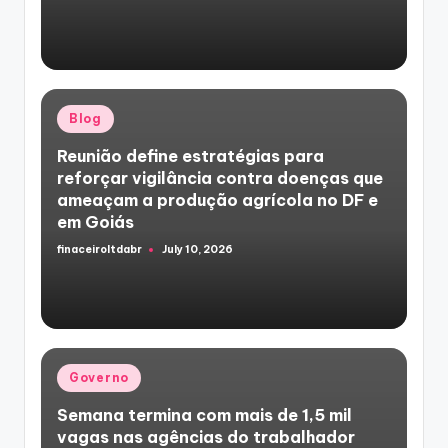
Posted
Blog
in
Reunião define estratégias para
reforçar vigilância contra doenças que
ameaçam a produção agrícola no DF e
em Goiás
finaceiroltdabr
July 10, 2026
Posted
by
Posted
Governo
in
Semana termina com mais de 1,5 mil
vagas nas agências do trabalhador