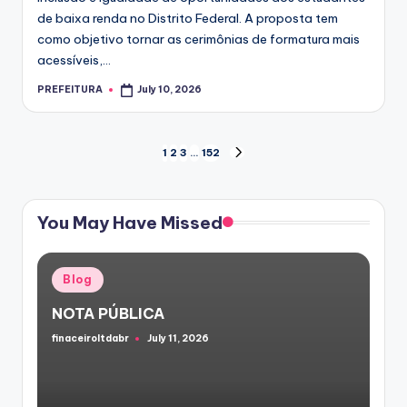
de baixa renda no Distrito Federal. A proposta tem
como objetivo tornar as cerimônias de formatura mais
acessíveis,...
PREFEITURA
July 10, 2026
Posted
by
Posts
1
2
3
…
152
NEXT
PAGE
pagination
You May Have Missed
Posted
Blog
in
NOTA PÚBLICA
finaceiroltdabr
July 11, 2026
Posted
by