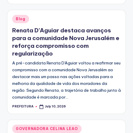
by
Posted
Blog
in
Renata D’Aguiar destaca avanços
para a comunidade Nova Jerusalém e
reforça compromisso com
regularização
A pré-candidata Renata D'Aguiar voltou a reafirmar seu
compromisso com a comunidade Nova Jerusalém ao
destacar mais um passo nas ações voltadas para a
melhoria da qualidade de vida dos moradores da
região. Segundo Renata, a trajetória de trabalho junto à
comunidade é marcada por...
PREFEITURA
July 10, 2026
Posted
by
Posted
GOVERNADORA CELINA LEAO