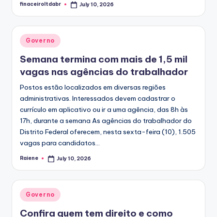
finaceiroltdabr
July 10, 2026
Posted
by
Posted
Governo
in
Semana termina com mais de 1,5 mil
vagas nas agências do trabalhador
Postos estão localizados em diversas regiões
administrativas. Interessados devem cadastrar o
currículo em aplicativo ou ir a uma agência, das 8h às
17h, durante a semana As agências do trabalhador do
Distrito Federal oferecem, nesta sexta-feira (10), 1.505
vagas para candidatos...
Raiene
July 10, 2026
Posted
by
Posted
Governo
in
Confira quem tem direito e como