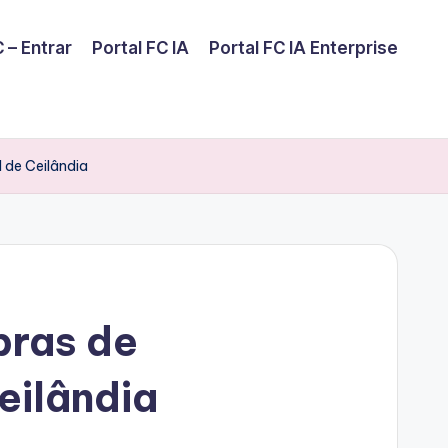
 – Entrar
Portal FC IA
Portal FC IA Enterprise
 de Ceilândia
bras de
eilândia