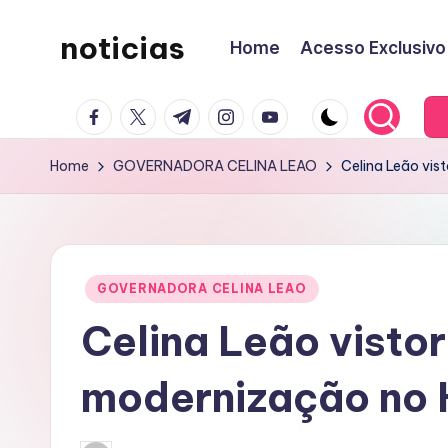
noticias
Home
Acesso Exclusivo
Skip
to
content
facebook.com
twitter.com
t.me
instagram.com
youtube.com
Home
GOVERNADORA CELINA LEAO
Celina Leão vis
Posted
GOVERNADORA CELINA LEAO
in
Celina Leão visto
modernização no H