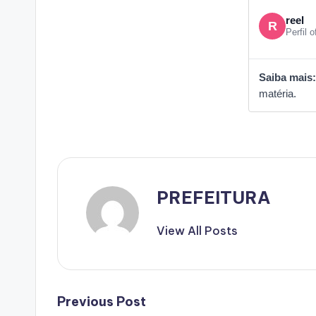
reel
R
Perfil o
Saiba mais:
matéria.
PREFEITURA
View All Posts
Post
Previous Post