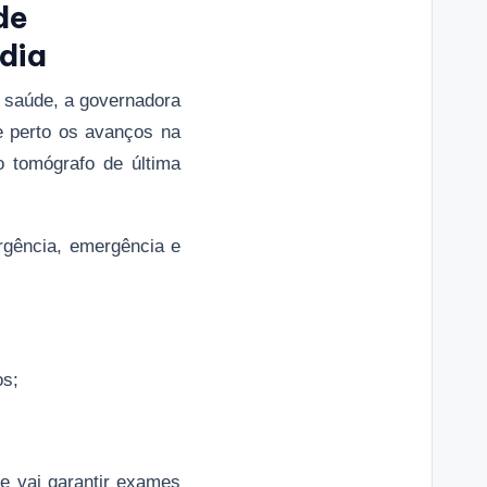
de
dia
 saúde, a governadora
e perto os avanços na
vo tomógrafo de última
urgência, emergência e
os;
ue vai garantir exames