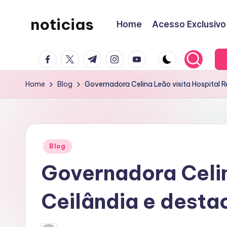
noticias
Home
Acesso Exclusivo
Skip
to
content
facebook.com
twitter.com
t.me
instagram.com
youtube.com
Home
Blog
Governadora Celina Leão visita Hospital 
Posted
Blog
in
Governadora Celin
Ceilândia e desta