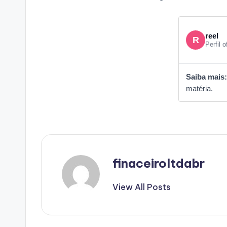
reel
R
Perfil o
Saiba mais:
matéria.
finaceiroltdabr
View All Posts