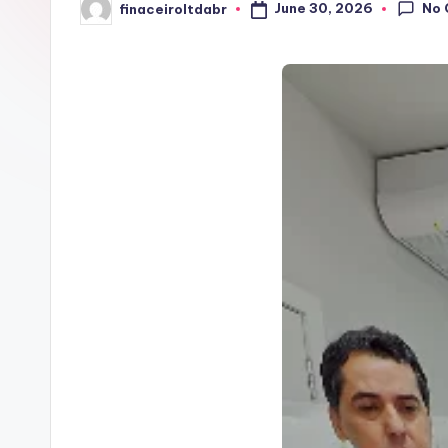
No
June 30, 2026
finaceiroltdabr
Posted
by