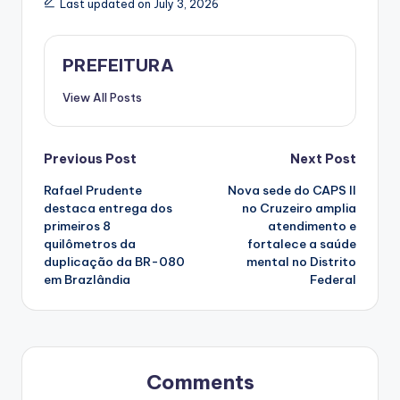
Last updated on July 3, 2026
PREFEITURA
View All Posts
Post
Previous Post
Next Post
Rafael Prudente
Nova sede do CAPS II
navigation
destaca entrega dos
no Cruzeiro amplia
primeiros 8
atendimento e
quilômetros da
fortalece a saúde
duplicação da BR-080
mental no Distrito
em Brazlândia
Federal
Comments