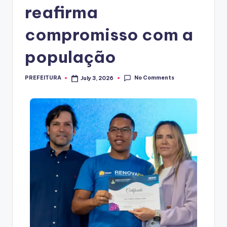
reafirma
compromisso com a
população
No Comments
PREFEITURA
July 3, 2026
Posted
by