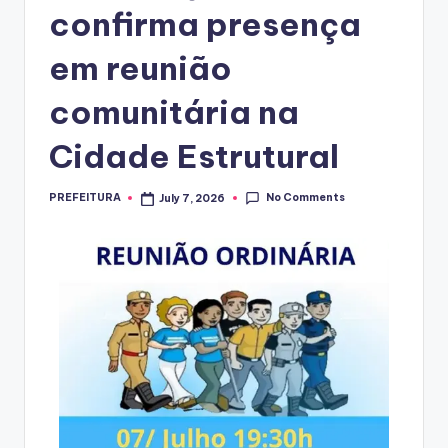
confirma presença
em reunião
comunitária na
Cidade Estrutural
No Comments
PREFEITURA
July 7, 2026
Posted
by