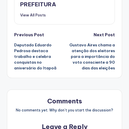
PREFEITURA
View All Posts
Post
Previous Post
Next Post
Deputado Eduardo
Gustavo Aires chama a
navigation
Pedrosa destaca
atenção dos eleitores
trabalho e celebra
para a importância do
conquistas no
voto consciente a 90
aniversário do Itapoã
dias das eleições
Comments
No comments yet. Why don’t you start the discussion?
Leave a Reply