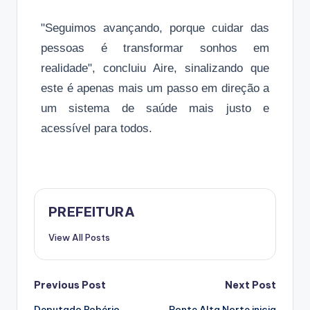
"Seguimos avançando, porque cuidar das
pessoas é transformar sonhos em
realidade", concluiu Aire, sinalizando que
este é apenas mais um passo em direção a
um sistema de saúde mais justo e
acessível para todos.
PREFEITURA
View All Posts
Post
Previous Post
Next Post
Deputado Robério
Ponte Alta Norte inicia