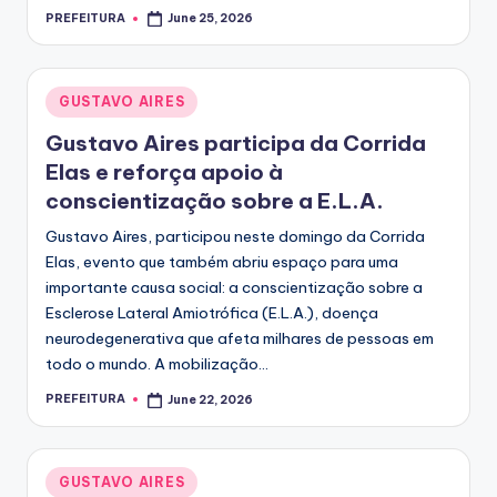
PREFEITURA
June 25, 2026
Posted
by
Posted
GUSTAVO AIRES
in
Gustavo Aires participa da Corrida
Elas e reforça apoio à
conscientização sobre a E.L.A.
Gustavo Aires, participou neste domingo da Corrida
Elas, evento que também abriu espaço para uma
importante causa social: a conscientização sobre a
Esclerose Lateral Amiotrófica (E.L.A.), doença
neurodegenerativa que afeta milhares de pessoas em
todo o mundo. A mobilização...
PREFEITURA
June 22, 2026
Posted
by
Posted
GUSTAVO AIRES