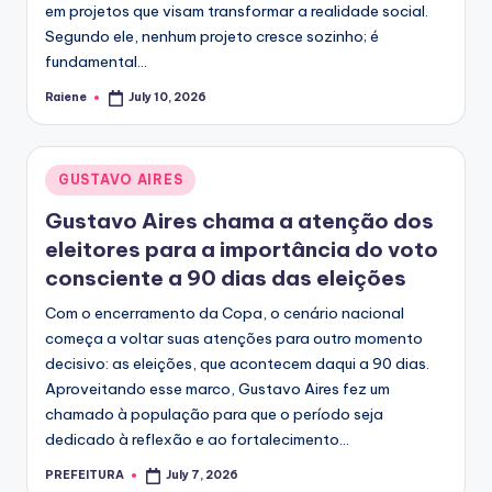
em projetos que visam transformar a realidade social.
Segundo ele, nenhum projeto cresce sozinho; é
fundamental...
Raiene
July 10, 2026
Posted
by
Posted
GUSTAVO AIRES
in
Gustavo Aires chama a atenção dos
eleitores para a importância do voto
consciente a 90 dias das eleições
Com o encerramento da Copa, o cenário nacional
começa a voltar suas atenções para outro momento
decisivo: as eleições, que acontecem daqui a 90 dias.
Aproveitando esse marco, Gustavo Aires fez um
chamado à população para que o período seja
dedicado à reflexão e ao fortalecimento...
PREFEITURA
July 7, 2026
Posted