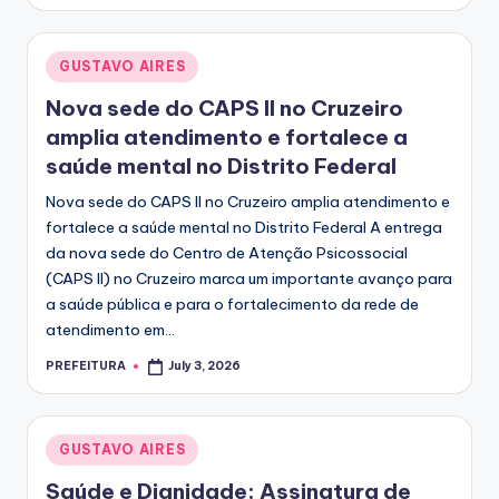
by
Posted
GUSTAVO AIRES
in
Nova sede do CAPS II no Cruzeiro
amplia atendimento e fortalece a
saúde mental no Distrito Federal
Nova sede do CAPS II no Cruzeiro amplia atendimento e
fortalece a saúde mental no Distrito Federal A entrega
da nova sede do Centro de Atenção Psicossocial
(CAPS II) no Cruzeiro marca um importante avanço para
a saúde pública e para o fortalecimento da rede de
atendimento em...
PREFEITURA
July 3, 2026
Posted
by
Posted
GUSTAVO AIRES
in
Saúde e Dignidade: Assinatura de