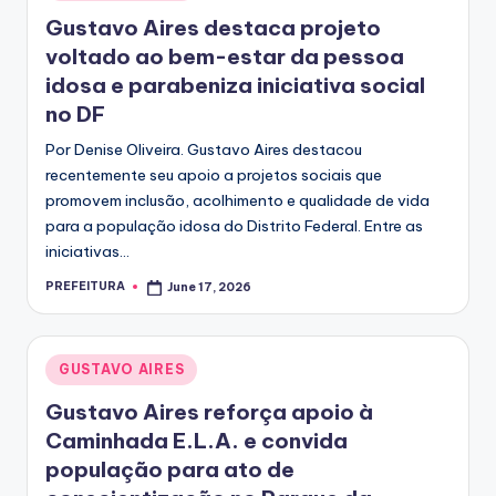
in
Gustavo Aires destaca projeto
voltado ao bem-estar da pessoa
idosa e parabeniza iniciativa social
no DF
Por Denise Oliveira. Gustavo Aires destacou
recentemente seu apoio a projetos sociais que
promovem inclusão, acolhimento e qualidade de vida
para a população idosa do Distrito Federal. Entre as
iniciativas…
PREFEITURA
June 17, 2026
Posted
by
Posted
GUSTAVO AIRES
in
Gustavo Aires reforça apoio à
Caminhada E.L.A. e convida
população para ato de