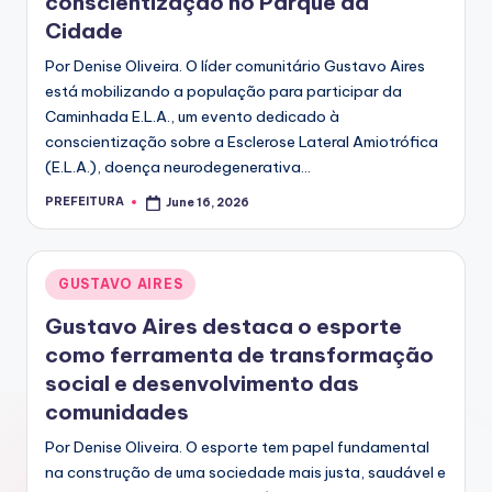
conscientização no Parque da
Cidade
Por Denise Oliveira. O líder comunitário Gustavo Aires
está mobilizando a população para participar da
Caminhada E.L.A., um evento dedicado à
conscientização sobre a Esclerose Lateral Amiotrófica
(E.L.A.), doença neurodegenerativa…
PREFEITURA
June 16, 2026
Posted
by
Posted
GUSTAVO AIRES
in
Gustavo Aires destaca o esporte
como ferramenta de transformação
social e desenvolvimento das
comunidades
Por Denise Oliveira. O esporte tem papel fundamental
na construção de uma sociedade mais justa, saudável e