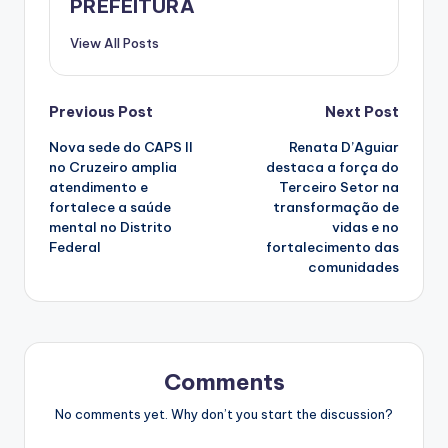
PREFEITURA
View All Posts
Post
Previous Post
Next Post
Nova sede do CAPS II
Renata D’Aguiar
navigation
no Cruzeiro amplia
destaca a força do
atendimento e
Terceiro Setor na
fortalece a saúde
transformação de
mental no Distrito
vidas e no
Federal
fortalecimento das
comunidades
Comments
No comments yet. Why don’t you start the discussion?