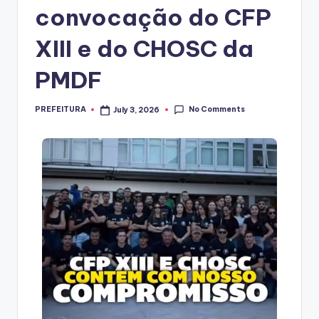
convocação do CFP
XIII e do CHOSC da
PMDF
No Comments
PREFEITURA
July 3, 2026
Posted
by