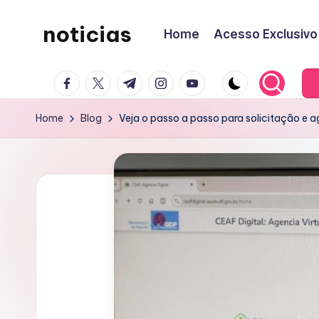
noticias
Home
Acesso Exclusivo
Skip
to
content
facebook.com
twitter.com
t.me
instagram.com
youtube.com
Home
Blog
Veja o passo a passo para solicitação e