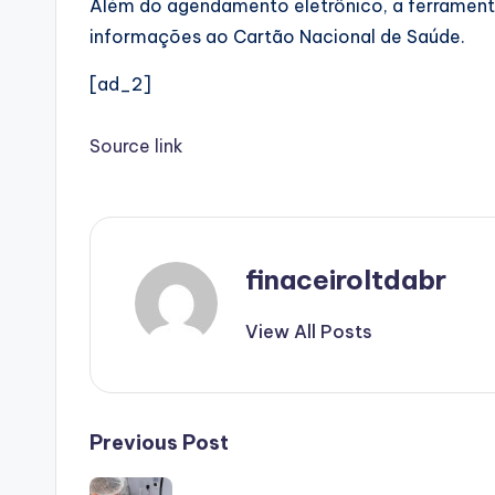
Além do agendamento eletrônico, a ferrament
informações ao Cartão Nacional de Saúde.
[ad_2]
Source link
finaceiroltdabr
View All Posts
Post
Previous Post