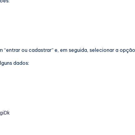
ções:
 “entrar ou cadastrar” e, em seguida, selecionar a opçã
lguns dados:
giDk