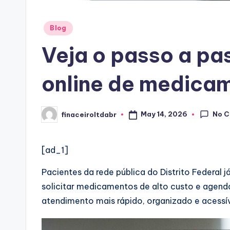
Posted
Blog
in
Veja o passo a pa
online de medicam
No 
May 14, 2026
finaceiroltdabr
Posted
by
[ad_1]
Pacientes da rede pública do Distrito Federal 
solicitar medicamentos de alto custo e agenda
atendimento mais rápido, organizado e acessív