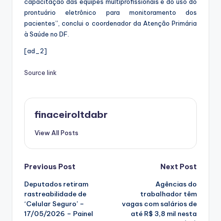
capacitação das equipes multiprofissionais e do uso do
prontuário eletrônico para monitoramento dos
pacientes”, conclui o coordenador da Atenção Primária
à Saúde no DF.
[ad_2]
Source link
finaceiroltdabr
View All Posts
Post
Previous Post
Next Post
Deputados retiram
Agências do
navigation
rastreabilidade de
trabalhador têm
‘Celular Seguro’ –
vagas com salários de
17/05/2026 – Painel
até R$ 3,8 mil nesta