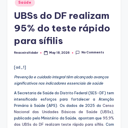
Posted
Saúde
in
UBSs do DF realizam
95% do teste rápido
para sífilis
No Comments
finaceiroltdabr
May 18, 2026
Posted
by
[ad_1]
Prevenção e cuidado integral têm alcançado avanços
significativos nos indicadores essenciais de saúde
A Secretaria de Saúde do Distrito Federal (SES-DF) tem
intensificado esforços para fortalecer a Atenção
Primária à Saúde (APS). Os dados de 2025 do
Censo
Nacional das Unidades Básicas de Saúde (UBSs)
,
publicado pelo Ministério da Saúde, apontam que
95,9%
das UBSs do DF realizam teste rápido para sífilis
. Com