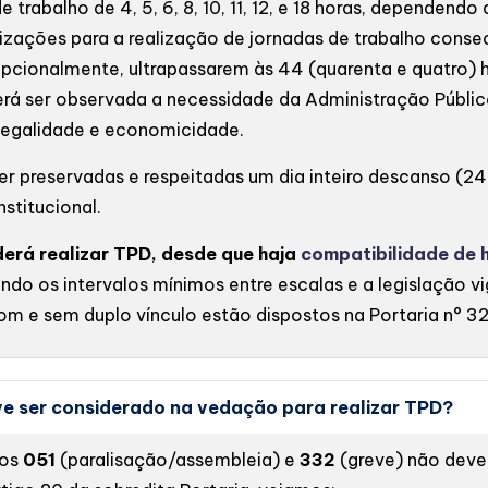
rabalho de 4, 5, 6, 8, 10, 11, 12, e 18 horas, dependend
izações para a realização de jornadas de trabalho consec
pcionalmente, ultrapassarem às 44 (quarenta e quatro) 
rá ser observada a necessidade da Administração Pública
 legalidade e economicidade.
er preservadas e respeitadas um dia inteiro descanso (2
nstitucional.
derá realizar TPD, desde que haja
compatibilidade de 
ando os intervalos mínimos entre escalas e a legislação v
com e sem duplo vínculo estão dispostos na Portaria n° 3
ve ser considerado na vedação para realizar TPD?
gos
051
(paralisação/assembleia) e
332
(greve) não devem