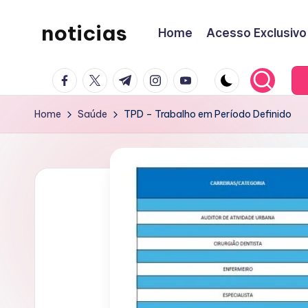
noticias
Home
Acesso Exclusivo
Skip
to
content
facebook.com
twitter.com
t.me
instagram.com
youtube.com
Home
Saúde
TPD – Trabalho em Período Definido