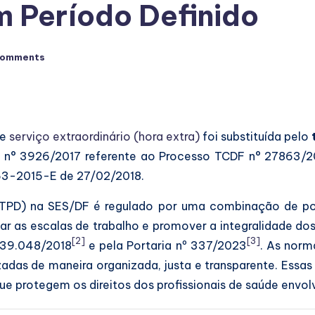
m Período Definido
Comments
de
serviço extraordinário (hora extra)
foi substituída pelo
a n° 3926/2017 referente ao Processo TCDF n° 27863/20
63-2015-E de 27/02/2018.
TPD) na SES/DF é regulado por uma combinação de portar
r as escalas de trabalho e promover a integralidade dos
[2]
[3]
 39.048/2018
e pela Portaria nº 337/2023
. As norm
izadas de maneira organizada, justa e transparente. Essa
 protegem os direitos dos profissionais de saúde envolv