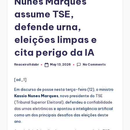
Nunes Marques
assume TSE,
defende urna,
eleições limpas e
cita perigo da IA
No Comments
finaceiroltdabr
May 13, 2026
Posted
by
[ad_1]
Em discurso de posse nesta terça-feira (12), o ministro
Kassio Nunes Marques
, novo presidente do
TSE
(Tribunal Superior Eleitoral)
, defendeu a
confiabilidade
das urnas eletrônicas
e apontou a inteligência artificial
como um dos principais desafios das eleições deste
ano.