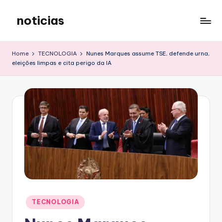
noticias
Skip
to
content
Home
TECNOLOGIA
Nunes Marques assume TSE, defende urna,
eleições limpas e cita perigo da IA
Posted
TECNOLOGIA
in