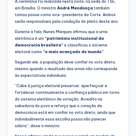
A cerimônia foi realizada nesta noite, na sede do TSE,
em Brasília. O ministro
André Mendonça
também
tomou posse como vice-presidente da Corte. Ambos
serão responsáveis pela condução do pleito deste ano.
Durante a fala, Nunes Marques afirmou que a urna
eletrônica é um
“patrimônio institucional da
democracia brasileira”
e classificou o sistema
eleitoral como
“o mais avançado do mundo”
.
Segundo ele, a população deve confiar no voto direto,
mesmo quando o resultado das urnas não corresponde
às expectativas individuais.
“Cabe à justiça eleitoral preservar, aperfeiçoar e
fortalecer continuamente a confiança pública em torno
do sistema eletrônico de votação. Acredito na
sabedoria do povo e reforço que o coração da
democracia está em confiar no voto direto, ainda que
individualmente essa escolha possa não parecer
sóbria”, disse o ministro.
Kassio afirmou ainda que nunca existirá um modelo de