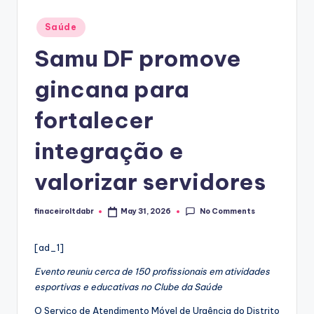
Posted
Saúde
in
Samu DF promove
gincana para
fortalecer
integração e
valorizar servidores
No Comments
finaceiroltdabr
May 31, 2026
Posted
by
[ad_1]
Evento reuniu cerca de 150 profissionais em atividades
esportivas e educativas no Clube da Saúde
O Serviço de Atendimento Móvel de Urgência do Distrito