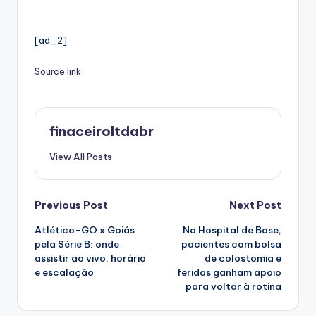
[ad_2]
Source link
finaceiroltdabr
View All Posts
Post
Previous Post
Next Post
Atlético-GO x Goiás
No Hospital de Base,
navigation
pela Série B: onde
pacientes com bolsa
assistir ao vivo, horário
de colostomia e
e escalação
feridas ganham apoio
para voltar à rotina