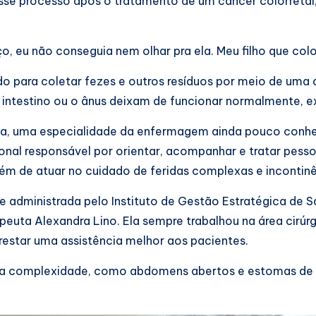
esse processo após o tratamento de um câncer colorretal
o, eu não conseguia nem olhar pra ela. Meu filho que col
do para coletar fezes e outros resíduos por meio de uma a
intestino ou o ânus deixam de funcionar normalmente, ex
a, uma especialidade da enfermagem ainda pouco conhec
onal responsável por orientar, acompanhar e tratar pess
ém de atuar no cuidado de feridas complexas e incontinê
de administrada pelo Instituto de Gestão Estratégica de Sa
ta Alexandra Lino. Ela sempre trabalhou na área cirúrgica
estar uma assistência melhor aos pacientes.
a complexidade, como abdomens abertos e estomas de di