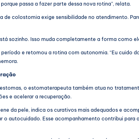
 porque passa a fazer parte dessa nova rotina”, relata.
a de colostomia exige sensibilidade no atendimento. Para
 está sozinho. Isso muda completamente a forma como ele
e período e retomou a rotina com autonomia. “Eu cuido da
memora.
eração
stomas, o estomaterapeuta também atua no tratamento
ões e acelerar a recuperação.
higiene da pele, indica os curativos mais adequados e ac
zar o autocuidado. Esse acompanhamento contribui para a