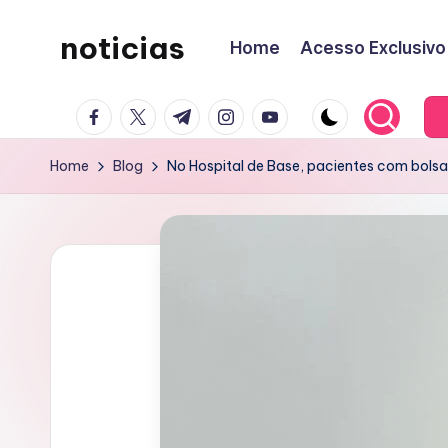
noticias
Home
Acesso Exclusivo
Skip
to
content
facebook.com
twitter.com
t.me
instagram.com
youtube.com
Home
Blog
No Hospital de Base, pacientes com bolsa