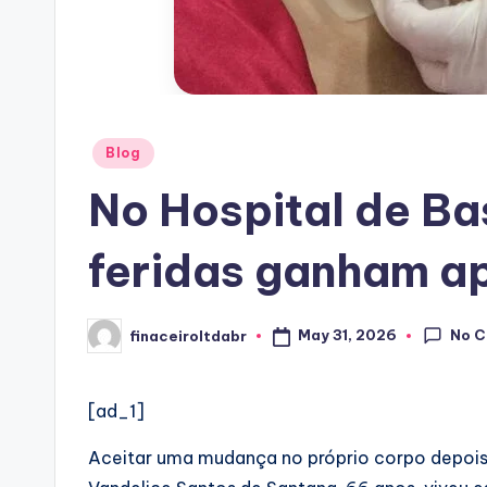
Posted
Blog
in
No Hospital de Ba
feridas ganham ap
No 
May 31, 2026
finaceiroltdabr
Posted
by
[ad_1]
Aceitar uma mudança no próprio corpo depois