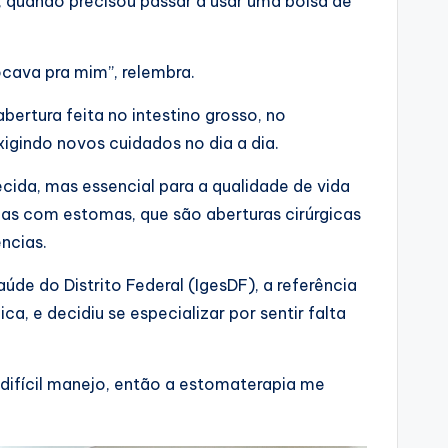
, quando precisou passar a usar uma bolsa de
ocava pra mim”, relembra.
bertura feita no intestino grosso, no
igindo novos cuidados no dia a dia.
ida, mas essencial para a qualidade de vida
oas com estomas, que são aberturas cirúrgicas
ncias.
úde do Distrito Federal (IgesDF), a referência
, e decidiu se especializar por sentir falta
fícil manejo, então a estomaterapia me