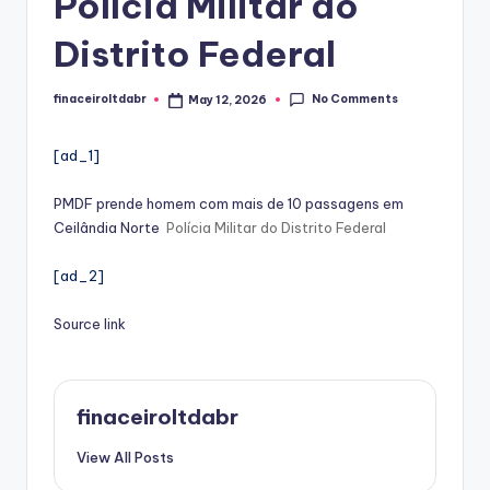
Polícia Militar do
Distrito Federal
No Comments
finaceiroltdabr
May 12, 2026
Posted
by
[ad_1]
PMDF prende homem com mais de 10 passagens em
Ceilândia Norte
Polícia Militar do Distrito Federal
[ad_2]
Source link
finaceiroltdabr
View All Posts