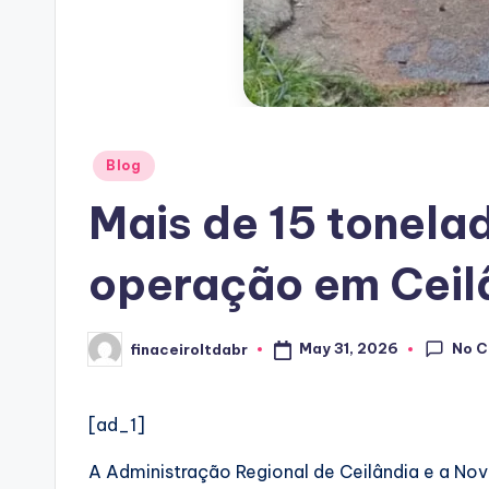
Posted
Blog
in
Mais de 15 tonela
operação em Ceil
No 
May 31, 2026
finaceiroltdabr
Posted
by
[ad_1]
A Administração Regional de Ceilândia e a Nov