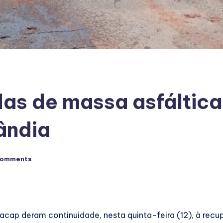
das de massa asfáltic
ândia
Comments
acap deram continuidade, nesta quinta-feira (12), à recu