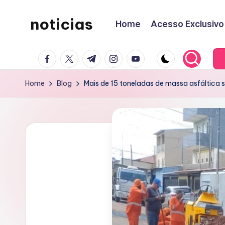
noticias
Home
Acesso Exclusivo
Skip
to
content
facebook.com
twitter.com
t.me
instagram.com
youtube.com
Home
Blog
Mais de 15 toneladas de massa asfáltica