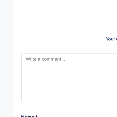
Your 
Name
*