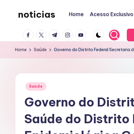
noticias
Home
Acesso Exclusivo
Skip
to
content
facebook.com
twitter.com
t.me
instagram.com
youtube.com
Home
Saúde
Governo do Distrito Federal Secretaria d
Posted
Saúde
in
Governo do Distri
Saúde do Distrito 