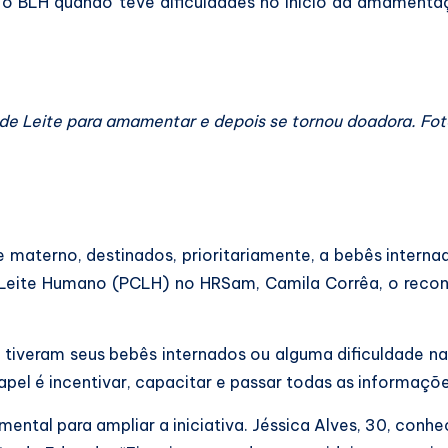
 o BLH quando teve dificuldades no início da amamenta
 de Leite para amamentar e depois se tornou doadora. Fo
te materno, destinados, prioritariamente, a bebês intern
 Leite Humano (PCLH) no HRSam, Camila Corrêa, o rec
já tiveram seus bebês internados ou alguma dificuldade
el é incentivar, capacitar e passar todas as informações
ntal para ampliar a iniciativa. Jéssica Alves, 30, conhec