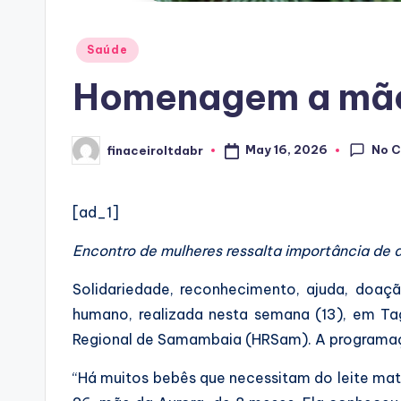
Posted
Saúde
in
Homenagem a mães
No 
May 16, 2026
finaceiroltdabr
Posted
by
[ad_1]
Encontro de mulheres ressalta importância de
Solidariedade, reconhecimento, ajuda, doaç
humano, realizada nesta semana (13), em Ta
Regional de Samambaia (HRSam). A programaç
“Há muitos bebês que necessitam do leite mate