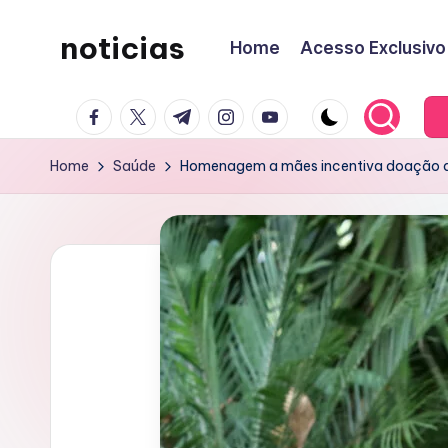
noticias
Home
Acesso Exclusivo
Skip
to
content
facebook.com
twitter.com
t.me
instagram.com
youtube.com
Home
Saúde
Homenagem a mães incentiva doação d