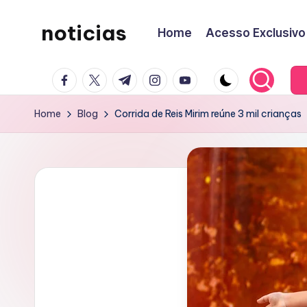
noticias
Home
Acesso Exclusivo
Skip
to
content
facebook.com
twitter.com
t.me
instagram.com
youtube.com
Home
Blog
Corrida de Reis Mirim reúne 3 mil crianças