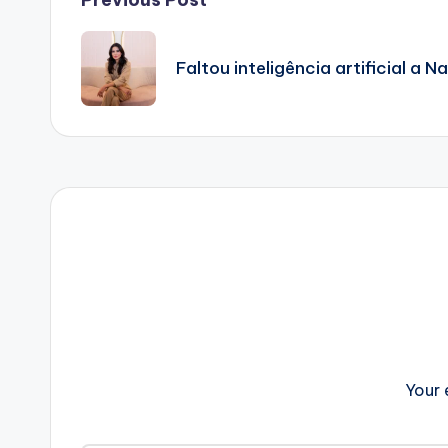
Post
navigation
Faltou inteligência artificial a N
Your 