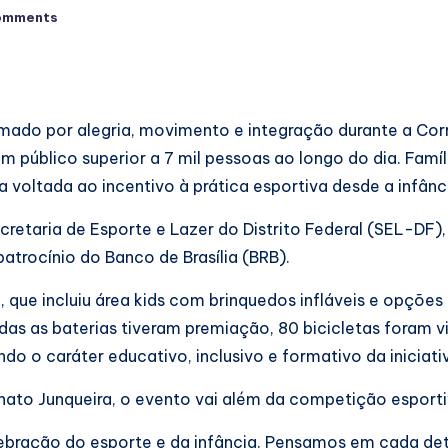
omments
do por alegria, movimento e integração durante a Corrid
 um público superior a 7 mil pessoas ao longo do dia. Famíl
 voltada ao incentivo à prática esportiva desde a infânc
ecretaria de Esporte e Lazer do Distrito Federal (SEL-DF
patrocínio do Banco de Brasília (BRB).
ue incluiu área kids com brinquedos infláveis e opções d
odas as baterias tiveram premiação, 80 bicicletas foram v
do o caráter educativo, inclusivo e formativo da iniciati
enato Junqueira, o evento vai além da competição esporti
ebração do esporte e da infância. Pensamos em cada deta