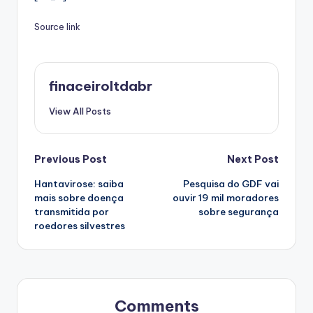
Source link
finaceiroltdabr
View All Posts
Post
Previous Post
Next Post
Hantavirose: saiba
Pesquisa do GDF vai
navigation
mais sobre doença
ouvir 19 mil moradores
transmitida por
sobre segurança
roedores silvestres
Comments