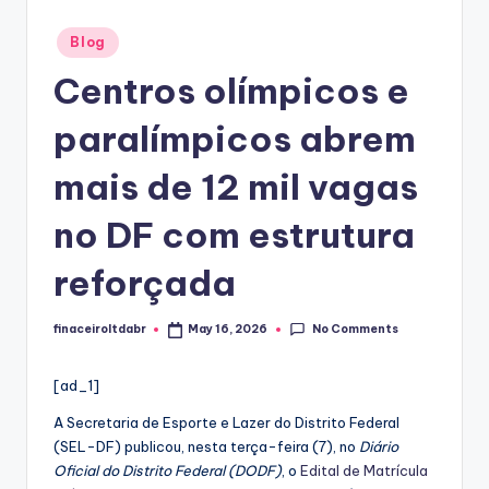
Posted
Blog
in
Centros olímpicos e
paralímpicos abrem
mais de 12 mil vagas
no DF com estrutura
reforçada
No Comments
finaceiroltdabr
May 16, 2026
Posted
by
[ad_1]
A Secretaria de Esporte e Lazer do Distrito Federal
(SEL-DF) publicou, nesta terça-feira (7), no
Diário
Oficial do Distrito Federal (DODF)
, o
Edital de Matrícula