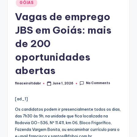
Posted
GÓIAS
in
Vagas de emprego
JBS em Goiás: mais
de 200
oportunidades
abertas
No Comments
finaceiroltdabr
June 1, 2026
Posted
by
[ad_1]
Os candidatos podem ir presencialmente todos os dias,
das 7h30 às 9h, na unidade que fica localizada na
Rodovia GO-536, Nº 11.411, km 06, Bloco Frigorífico,
Fazenda Vargem Bonita, ou encaminhar currículo para o
e-mail francisca.x.santos@friboi.com.br.