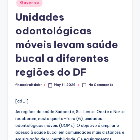
Posted
Governo
in
Unidades
odontológicas
móveis levam saúde
bucal a diferentes
regiões do DF
No Comments
finaceiroltdabr
May 11, 2026
Posted
by
[ad_1]
As regiões de saúde Sudoeste, Sul, Leste, Oeste e Norte
receberam, nesta quarta-feira (6), unidades
odontológicas móveis (UOMs). O objetivo é ampliar o
acesso à saúde bucal em comunidades mais distantes e
em situação de vulnerabilidade. Os equipamentos