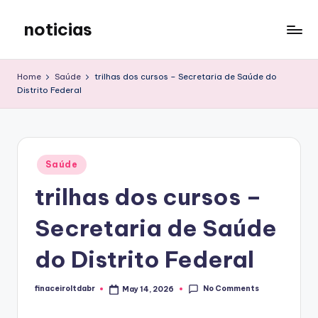
noticias
Skip
to
content
Home
Saúde
trilhas dos cursos – Secretaria de Saúde do
Distrito Federal
Posted
Saúde
in
trilhas dos cursos –
Secretaria de Saúde
do Distrito Federal
No Comments
finaceiroltdabr
May 14, 2026
Posted
by