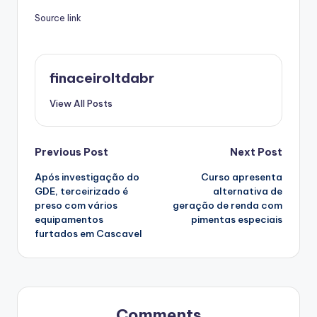
Source link
finaceiroltdabr
View All Posts
Post
Previous Post
Next Post
Após investigação do
Curso apresenta
navigation
GDE, terceirizado é
alternativa de
preso com vários
geração de renda com
equipamentos
pimentas especiais
furtados em Cascavel
Comments