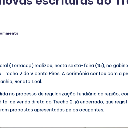
novas escrituras do Tr
Comments
ral (Terracap) realizou, nesta sexta-feira (15), no gabin
do Trecho 2 de Vicente Pires. A cerimônia contou com a pr
anhia, Renato Leal.
a no processo de regularização fundiária da região, con
dital de venda direta do Trecho 2, já encerrado, que regi
veram propostas apresentadas pelos ocupantes.