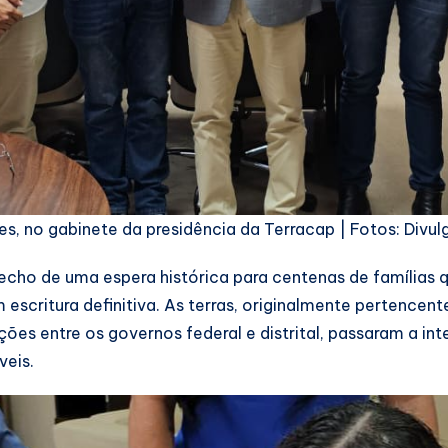
res, no gabinete da presidência da Terracap | Fotos: Div
fecho de uma espera histórica para centenas de famílias
 escritura definitiva. As terras, originalmente pertence
ões entre os governos federal e distrital, passaram a in
veis.