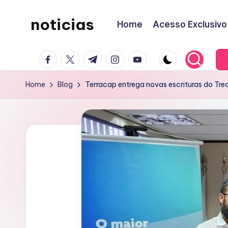
noticias
Home
Acesso Exclusivo
Skip
to
content
facebook.com
twitter.com
t.me
instagram.com
youtube.com
Home
Blog
Terracap entrega novas escrituras do Trec