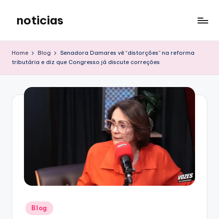
noticias
Skip
to
content
Home
Blog
Senadora Damares vê “distorções” na reforma
tributária e diz que Congresso já discute correções
Posted
Blog
in