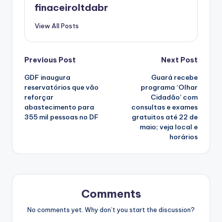
finaceiroltdabr
View All Posts
Post
Previous Post
Next Post
GDF inaugura
Guará recebe
navigation
reservatórios que vão
programa ‘Olhar
reforçar
Cidadão’ com
abastecimento para
consultas e exames
355 mil pessoas no DF
gratuitos até 22 de
maio; veja local e
horários
Comments
No comments yet. Why don’t you start the discussion?