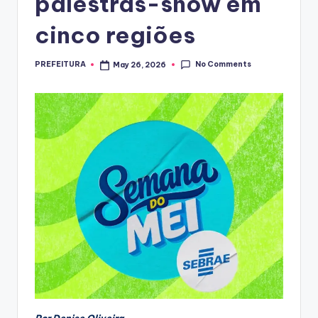
palestras-show em
cinco regiões
No Comments
PREFEITURA
May 26, 2026
Posted
by