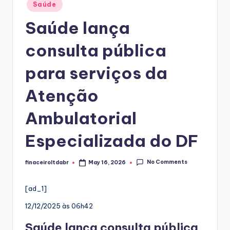
Posted
Saúde
in
Saúde lança
consulta pública
para serviços da
Atenção
Ambulatorial
Especializada do DF
No Comments
finaceiroltdabr
May 16, 2026
Posted
by
[ad_1]
12/12/2025 às 06h42
Saúde lança consulta pública