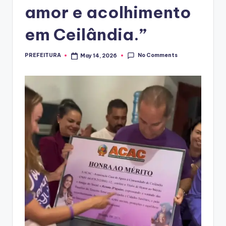
amor e acolhimento
em Ceilândia.”
No Comments
PREFEITURA
May 14, 2026
Posted
by