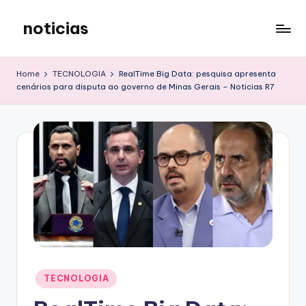
noticias
Skip
to
content
Home
TECNOLOGIA
RealTime Big Data: pesquisa apresenta
cenários para disputa ao governo de Minas Gerais – Noticias R7
Posted
TECNOLOGIA
in