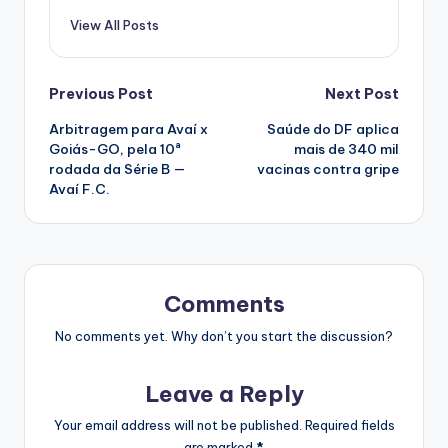
View All Posts
Post
Previous Post
Next Post
Arbitragem para Avaí x
Saúde do DF aplica
navigation
Goiás-GO, pela 10ª
mais de 340 mil
rodada da Série B —
vacinas contra gripe
Avaí F.C.
Comments
No comments yet. Why don’t you start the discussion?
Leave a Reply
Your email address will not be published.
Required fields
are marked
*