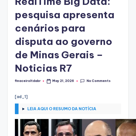
RealTime Big Data:
pesquisa apresenta
cenários para
disputa ao governo
de Minas Gerais –
Noticias R7
No Comments
finaceiroltdabr
May 21, 2026
Posted
by
[ad_1]
LEIA AQUI O RESUMO DA NOTÍCIA