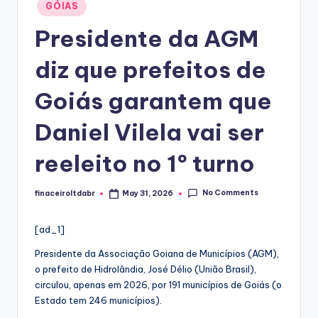
Posted
GÓIAS
in
Presidente da AGM
diz que prefeitos de
Goiás garantem que
Daniel Vilela vai ser
reeleito no 1º turno
No Comments
finaceiroltdabr
May 31, 2026
Posted
by
[ad_1]
Presidente da Associação Goiana de Municípios (AGM),
o prefeito de Hidrolândia, José Délio (União Brasil),
circulou, apenas em 2026, por 191 municípios de Goiás (o
Estado tem 246 municípios).