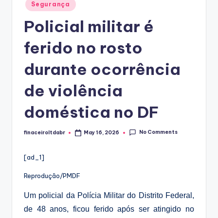
Posted
Segurança
in
Policial militar é
ferido no rosto
durante ocorrência
de violência
doméstica no DF
No Comments
finaceiroltdabr
May 16, 2026
Posted
by
[ad_1]
Reprodução/PMDF
Um policial da
Polícia Militar do Distrito Federal
,
de 48 anos, ficou ferido após ser atingido no