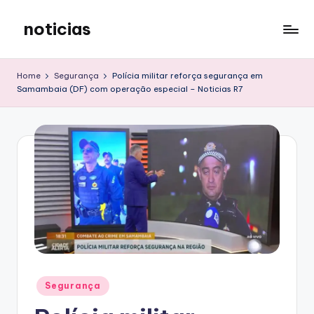
noticias
Skip
to
content
Home
Segurança
Polícia militar reforça segurança em
Samambaia (DF) com operação especial – Noticias R7
Posted
Segurança
in