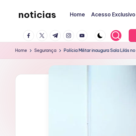
noticias
Home
Acesso Exclusivo
Skip
to
content
facebook.com
twitter.com
t.me
instagram.com
youtube.com
Home
Segurança
Polícia Militar inaugura Sala Lilás n