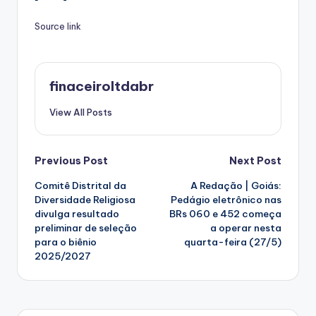
Source link
finaceiroltdabr
View All Posts
Post
Previous Post
Next Post
Comitê Distrital da
A Redação | Goiás:
navigation
Diversidade Religiosa
Pedágio eletrônico nas
divulga resultado
BRs 060 e 452 começa
preliminar de seleção
a operar nesta
para o biênio
quarta-feira (27/5)
2025/2027