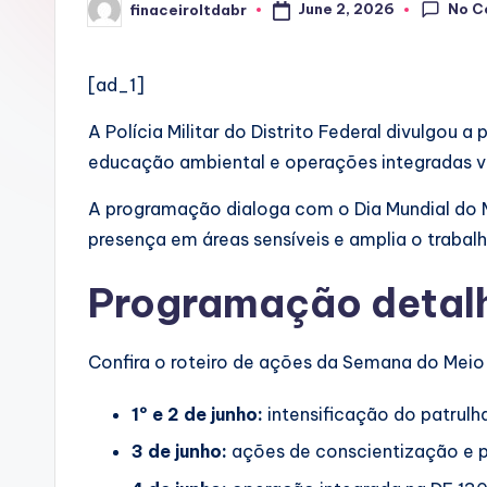
No C
June 2, 2026
finaceiroltdabr
Posted
by
[ad_1]
A Polícia Militar do Distrito Federal divulgou
educação ambiental e operações integradas vol
A programação dialoga com o Dia Mundial do 
presença em áreas sensíveis e amplia o trabal
Programação detal
Confira o roteiro de ações da Semana do Mei
1º e 2 de junho:
intensificação do patrulh
3 de junho:
ações de conscientização e pr