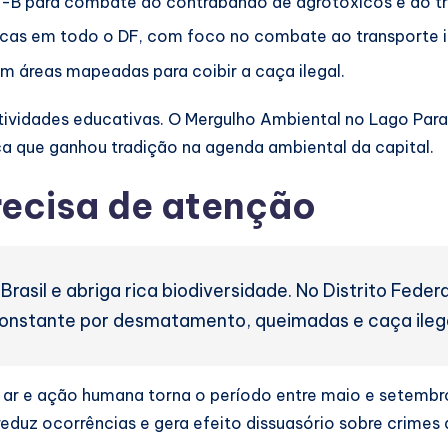
-B para combate ao contrabando de agrotóxicos e ao tr
icas em todo o DF, com foco no combate ao transporte i
em áreas mapeadas para coibir a caça ilegal.
vidades educativas. O Mergulho Ambiental no Lago Para
ica que ganhou tradição na agenda ambiental da capital.
recisa de atenção
rasil e abriga rica biodiversidade. No Distrito Feder
onstante por desmatamento, queimadas e caça ilega
r e ação humana torna o período entre maio e setembro o
reduz ocorrências e gera efeito dissuasório sobre crimes 