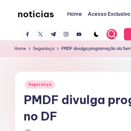
noticias
Home
Acesso Exclusivo
Skip
to
content
facebook.com
twitter.com
t.me
instagram.com
youtube.com
Home
Segurança
PMDF divulga programação da Sem
Posted
Segurança
in
PMDF divulga pro
no DF