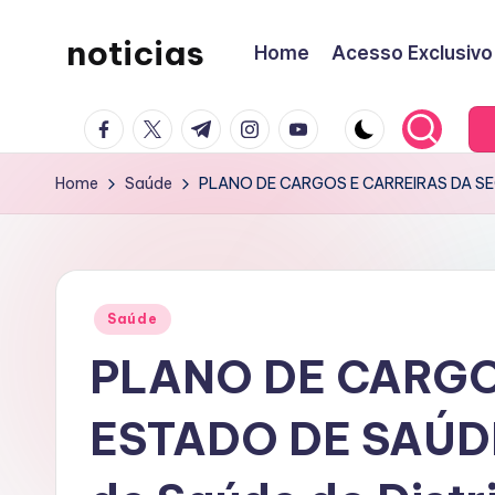
noticias
Home
Acesso Exclusivo
Skip
to
content
facebook.com
twitter.com
t.me
instagram.com
youtube.com
Home
Saúde
PLANO DE CARGOS E CARREIRAS DA SECR
Posted
Saúde
in
PLANO DE CARGO
ESTADO DE SAÚDE