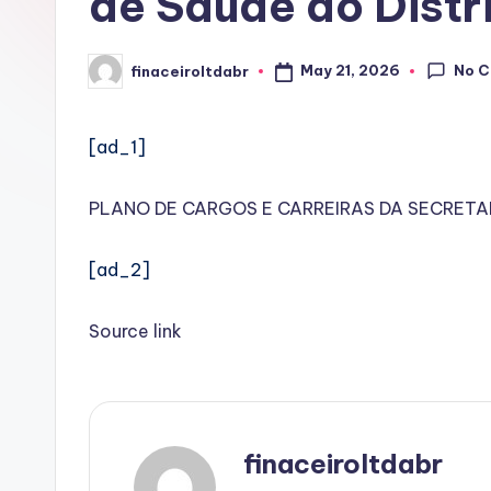
de Saúde do Distr
No 
May 21, 2026
finaceiroltdabr
Posted
by
[ad_1]
PLANO DE CARGOS E CARREIRAS DA SECRETAR
[ad_2]
Source link
finaceiroltdabr