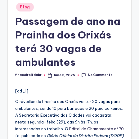
Posted
Blog
in
Passagem de ano na
Prainha dos Orixás
terá 30 vagas de
ambulantes
No Comments
finaceiroltdabr
June 3, 2026
Posted
by
[ad_1]
O réveillon da Prainha dos Orixás vai ter 30 vagas para
ambulantes, sendo 10 para barracas e 20 para caixeiros.
A Secretaria Executiva das Cidades vai cadastrar,
nesta segunda-feira (29), das 9h às 17h, os
interessados no trabalho. O
Edital de Chamamento nº 70
foi publicado no
Diário Oficial do Distrito Federal (DODF)