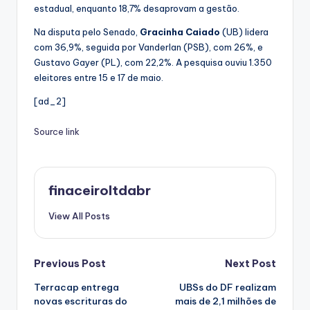
estadual, enquanto 18,7% desaprovam a gestão.
Na disputa pelo Senado,
Gracinha Caiado
(UB) lidera
com 36,9%, seguida por Vanderlan (PSB), com 26%, e
Gustavo Gayer (PL), com 22,2%. A pesquisa ouviu 1.350
eleitores entre 15 e 17 de maio.
[ad_2]
Source link
finaceiroltdabr
View All Posts
Post
Previous Post
Next Post
Terracap entrega
UBSs do DF realizam
navigation
novas escrituras do
mais de 2,1 milhões de