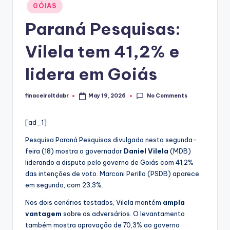
Posted
GÓIAS
in
Paraná Pesquisas:
Vilela tem 41,2% e
lidera em Goiás
No Comments
finaceiroltdabr
May 19, 2026
Posted
by
[ad_1]
Pesquisa Paraná Pesquisas divulgada nesta segunda-
feira (18) mostra o governador
Daniel Vilela
(MDB)
liderando a disputa pelo governo de Goiás com 41,2%
das intenções de voto. Marconi Perillo (PSDB) aparece
em segundo, com 23,3%.
Nos dois cenários testados, Vilela mantém
ampla
vantagem
sobre os adversários. O levantamento
também mostra aprovação de 70,3% ao governo