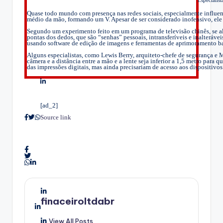
Quase todo mundo com presença nas redes sociais, especialmente influen
médio da mão, formando um V. Apesar de ser considerado inofensivo, ele 
Segundo um experimento feito em um programa de televisão chinês, se algu
pontas dos dedos, que são “senhas” pessoais, intransferíveis e inalteráve
usando software de edição de imagens e ferramentas de aprimoramento bas
Alguns especialistas, como Lewis Berry, arquiteto-chefe de segurança e 
câmera e a distância entre a mão e a lente seja inferior a 1,5 metro para
das impressões digitais, mas ainda precisariam de acesso aos dispositivos 
[ad_2]
Source link
finaceiroltdabr
View All Posts