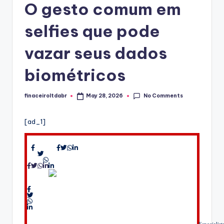
O gesto comum em
selfies que pode
vazar seus dados
biométricos
No Comments
finaceiroltdabr
May 28, 2026
Posted
by
[ad_1]
Especialist