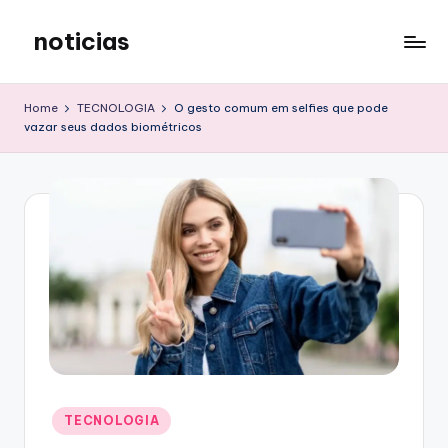
noticias
Skip
to
content
Home
TECNOLOGIA
O gesto comum em selfies que pode
vazar seus dados biométricos
Posted
TECNOLOGIA
in