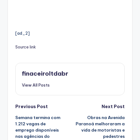
[ad_2]
Source link
finaceiroltdabr
View All Posts
Post
Previous Post
Next Post
Semana termina com
Obras na Avenida
navigation
1.212 vagas de
Paranoá melhoraram a
emprego disponíveis
vida de motoristas e
nas agências do
pedestres