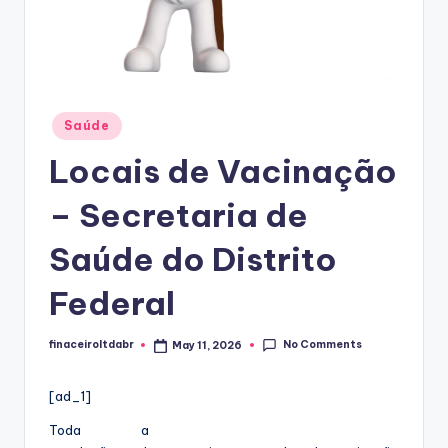
Posted
Saúde
in
Locais de Vacinação
– Secretaria de
Saúde do Distrito
Federal
No Comments
finaceiroltdabr
May 11, 2026
Posted
by
[ad_1]
Toda a