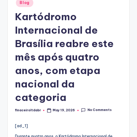
Posted
Blog
in
Kartódromo
Internacional de
Brasília reabre este
mês após quatro
anos, com etapa
nacional da
categoria
No Comments
finaceiroltdabr
May 19, 2026
Posted
by
[ad_1]
Durante quatro anos, o Kartódromo Internacional de