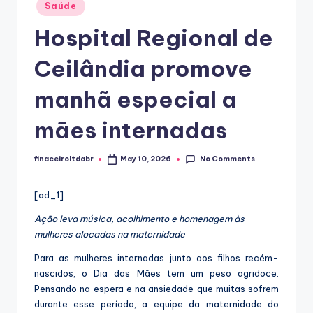
Posted
Saúde
in
Hospital Regional de
Ceilândia promove
manhã especial a
mães internadas
No Comments
finaceiroltdabr
May 10, 2026
Posted
by
[ad_1]
Ação leva música, acolhimento e homenagem às
mulheres alocadas na maternidade
Para as mulheres internadas junto aos filhos recém-
nascidos, o Dia das Mães tem um peso agridoce.
Pensando na espera e na ansiedade que muitas sofrem
durante esse período, a equipe da maternidade do