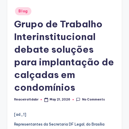
Posted
Blog
in
Grupo de Trabalho
Interinstitucional
debate soluções
para implantação de
calçadas em
condomínios
No Comments
finaceiroltdabr
May 21, 2026
Posted
by
[ad_1]
Representantes da Secretaria DF Legal, do Brasília