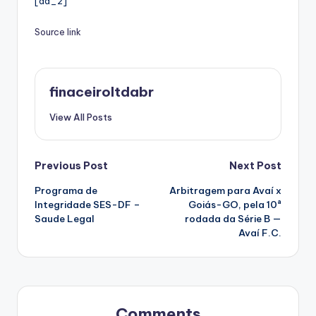
[ad_2]
Source link
finaceiroltdabr
View All Posts
Post
Previous Post
Next Post
Programa de
Arbitragem para Avaí x
navigation
Integridade SES-DF –
Goiás-GO, pela 10ª
Saude Legal
rodada da Série B —
Avaí F.C.
Comments