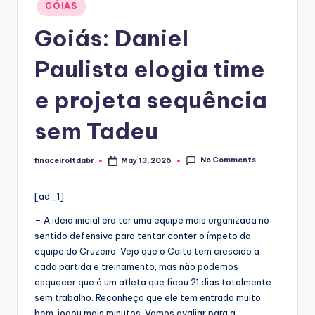
Posted
GÓIAS
in
Goiás: Daniel
Paulista elogia time
e projeta sequência
sem Tadeu
No Comments
finaceiroltdabr
May 13, 2026
Posted
by
[ad_1]
– A ideia inicial era ter uma equipe mais organizada no
sentido defensivo para tentar conter o ímpeto da
equipe do Cruzeiro. Vejo que o Caito tem crescido a
cada partida e treinamento, mas não podemos
esquecer que é um atleta que ficou 21 dias totalmente
sem trabalho. Reconheço que ele tem entrado muito
bem, jogou mais minutos. Vamos avaliar para a