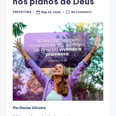
nos planos de Deus
No Comments
PREFEITURA
May 20, 2026
Posted
by
Por Denise Oliveira.