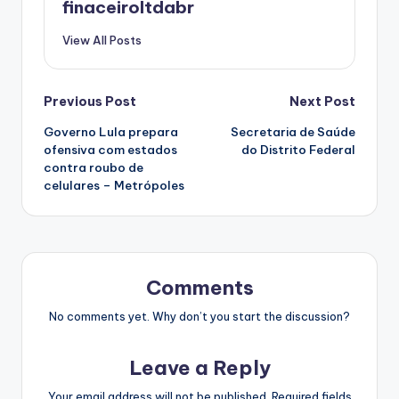
finaceiroltdabr
View All Posts
Post
Previous Post
Next Post
Governo Lula prepara
Secretaria de Saúde
navigation
ofensiva com estados
do Distrito Federal
contra roubo de
celulares – Metrópoles
Comments
No comments yet. Why don’t you start the discussion?
Leave a Reply
Your email address will not be published.
Required fields