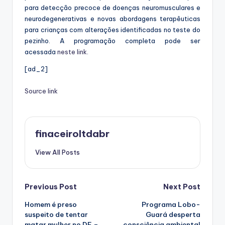
para detecção precoce de doenças neuromusculares e
neurodegenerativas e novas abordagens terapêuticas
para crianças com alterações identificadas no teste do
pezinho. A programação completa pode ser
acessada
neste link.
[ad_2]
Source link
finaceiroltdabr
View All Posts
Post
Previous Post
Next Post
Homem é preso
Programa Lobo-
navigation
suspeito de tentar
Guará desperta
matar mulher no DF –
consciência ambiental