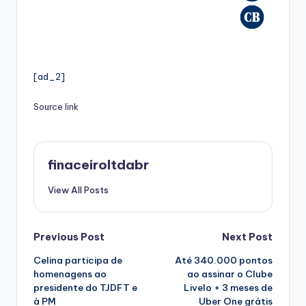
[ad_2]
Source link
finaceiroltdabr
View All Posts
Post
Previous Post
Next Post
Celina participa de
Até 340.000 pontos
navigation
homenagens ao
ao assinar o Clube
presidente do TJDFT e
Livelo + 3 meses de
à PM
Uber One grátis