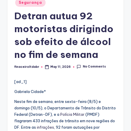
Posted
Segurança
in
Detran autua 92
motoristas dirigindo
sob efeito de álcool
no fim de semana
No Comments
finaceiroltdabr
May 11, 2026
Posted
by
[ad_1]
Gabriela Cidade*
Neste fim de semana, entre sexta-feira (8/5) e
domingo (10/5), o Departamento de Trânsito do Distrito
Federal (Detran-DF), e a
Polícia Militar
(PMDF)
flagraram 433 infrações de trânsito em nove regiões do
DF. Entre as
infrações
, 92 foram autuações por