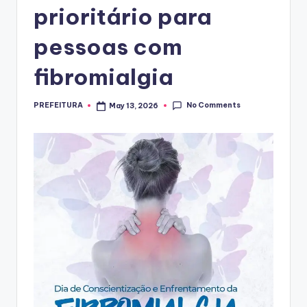
prioritário para
pessoas com
fibromialgia
No Comments
PREFEITURA
May 13, 2026
Posted
by