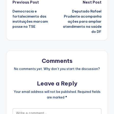
Post
Previous Post
Next Post
Democracia e
Deputado Rafael
navigation
fortalecimento das
Prudente acompanha
instituições marcam
ações para ampliar
posse no TSE
atendimento na saúde
do DF
Comments
No comments yet. Why don’t you start the discussion?
Leave a Reply
Your email address will not be published.
Required fields
are marked
*