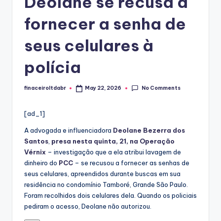
Deolane se recusa a
fornecer a senha de
seus celulares à
polícia
No Comments
finaceiroltdabr
May 22, 2026
Posted
by
[ad_1]
A advogada e influenciadora
Deolane Bezerra dos
Santos
,
presa nesta quinta, 21, na Operação
Vérnix
– investigação que a ela atribui lavagem de
dinheiro do
PCC
– se recusou a fornecer as senhas de
seus celulares, apreendidos durante buscas em sua
residência no condomínio Tamboré, Grande São Paulo.
Foram recolhidos dois celulares dela. Quando os policiais
pediram o acesso, Deolane não autorizou.