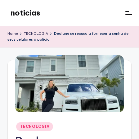
noticias
Skip
to
content
Home
TECNOLOGIA
Deolane se recusa a fornecer a senha de
seus celulares à polícia
Posted
TECNOLOGIA
in