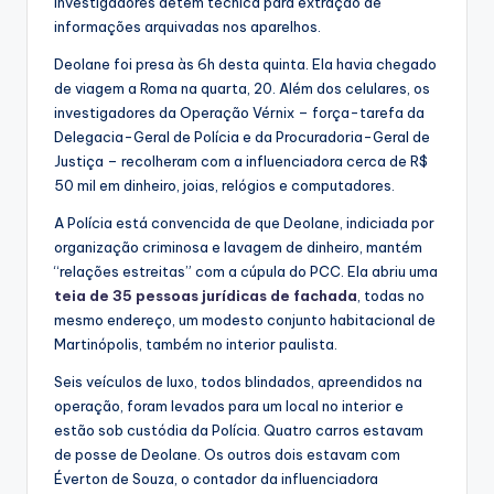
investigadores detêm técnica para extração de
informações arquivadas nos aparelhos.
Deolane foi presa às 6h desta quinta. Ela havia chegado
de viagem a Roma na quarta, 20. Além dos celulares, os
investigadores da Operação Vérnix – força-tarefa da
Delegacia-Geral de Polícia e da Procuradoria-Geral de
Justiça – recolheram com a influenciadora cerca de R$
50 mil em dinheiro, joias, relógios e computadores.
A Polícia está convencida de que Deolane, indiciada por
organização criminosa e lavagem de dinheiro, mantém
“relações estreitas” com a cúpula do PCC. Ela abriu uma
teia de 35 pessoas jurídicas de fachada
, todas no
mesmo endereço, um modesto conjunto habitacional de
Martinópolis, também no interior paulista.
Seis veículos de luxo, todos blindados, apreendidos na
operação, foram levados para um local no interior e
estão sob custódia da Polícia. Quatro carros estavam
de posse de Deolane. Os outros dois estavam com
Éverton de Souza, o contador da influenciadora